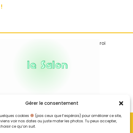
!
Du Stand-up dans un lieu jazzy
Gérer le consentement
 quelques cookies
(pas ceux que t’espérais) pour améliorer ce site,
Liens utiles
u viens voir nos dates ou juste mater les photos. Tu peux accepter,
rte du Roc Comedy Club
choisir ce qu’on suit.
itique de confidentialité