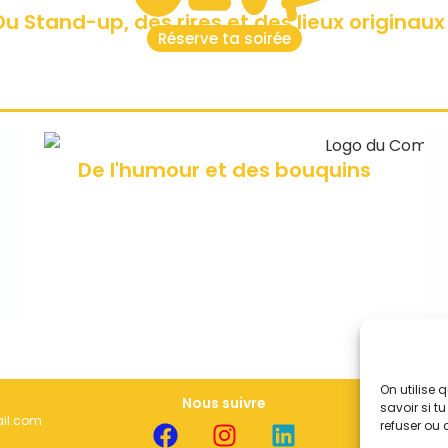
Du Stand-up, des rires et des lieux originaux 
Réserve ta soirée
De l'humour et des bouquins
On utilise
Nous suivre
savoir si t
il.com
Cha
refuser ou 
Pol