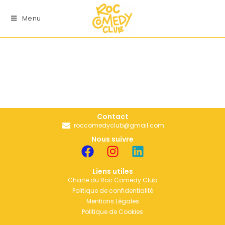
Menu
Contact
roccomedyclub@gmail.com
Nous suivre
Liens utiles
Charte du Roc Comedy Club
Politique de confidentialité
Mentions Légales
Politique de Cookies