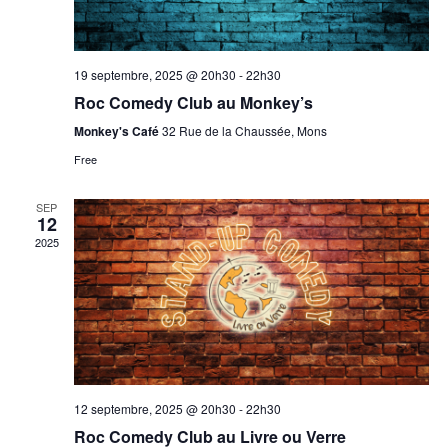
d
e
n
e
t
n
v
19 septembre, 2025 @ 20h30
-
22h30
n
e
u
Roc Comedy Club au Monkey’s
a
z
e
Monkey's Café
32 Rue de la Chaussée, Mons
v
u
s
i
Free
n
É
g
e
v
SEP
a
è
12
d
n
2025
t
a
e
i
t
m
o
e
e
n
.
n
d
t
e
12 septembre, 2025 @ 20h30
-
22h30
v
Roc Comedy Club au Livre ou Verre
u