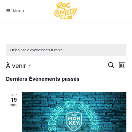
Menu
Il n’y a pas d’évènements à venir.
À venir
R
N
R
L
a
e
e
S
i
Derniers Évènements passés
v
c
c
é
s
i
h
h
l
t
g
e
SEP
e
e
e
19
a
r
r
2025
c
t
c
c
t
i
h
h
o
i
e
e
n
o