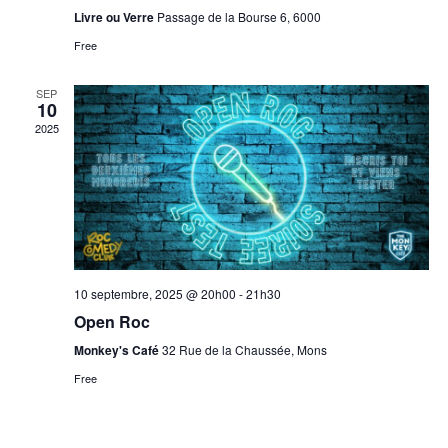
Livre ou Verre
Passage de la Bourse 6, 6000
e
Free
s
É
SEP
v
10
2025
è
n
e
m
e
n
10 septembre, 2025 @ 20h00
-
21h30
t
Open Roc
s
Monkey's Café
32 Rue de la Chaussée, Mons
Free